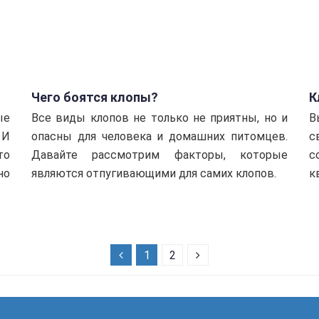
Чего боятся клопы?
К
ые
Все виды клопов не только не приятны, но и
В
 И
опасны для человека и домашних питомцев.
с
то
Давайте рассмотрим факторы, которые
с
но
являются отпугивающими для самих клопов.
к
1
2