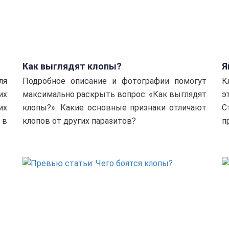
Как выглядят клопы?
Я
ля
Подробное описание и фотографии помогут
К
их
максимально раскрыть вопрос: «Как выглядят
э
их
клопы?». Какие основные признаки отличают
С
 в
клопов от других паразитов?
п