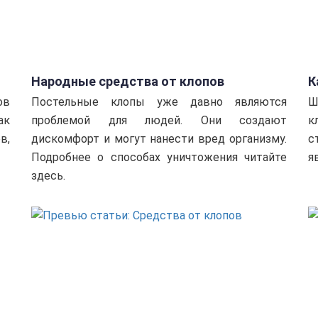
Народные средства от клопов
К
у
ов
Постельные клопы уже давно являются
Ш
ак
проблемой для людей. Они создают
к
в,
дискомфорт и могут нанести вред организму.
с
Подробнее о способах уничтожения читайте
я
здесь.