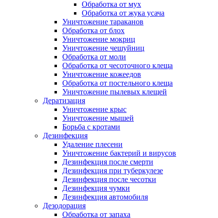
Обработка от мух
Обработка от жука усача
Уничтожение тараканов
Обработка от блох
Уничтожение мокриц
Уничтожение чешуйниц
Обработка от моли
Обработка от чесоточного клеща
Уничтожение кожеедов
Обработка от постельного клеща
Уничтожение пылевых клещей
Дератизация
Уничтожение крыс
Уничтожение мышей
Борьба с кротами
Дезинфекция
Удаление плесени
Уничтожение бактерий и вирусов
Дезинфекция после смерти
Дезинфекция при туберкулезе
Дезинфекция после чесотки
Дезинфекция чумки
Дезинфекция автомобиля
Дезодорация
Обработка от запаха